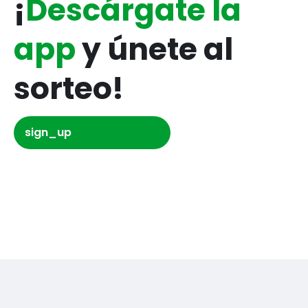
¡
Descárgate la
app
y únete al
sorteo!
sign_up