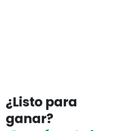
electrónicos de los ganadores en
nuestra página de Instagram el
1
de abril
. Si ganas, los
100 USDT
se
abonarán automáticamente en tu
cuenta de Kyrrex en el plazo de 48
horas.
¿Listo para
ganar?