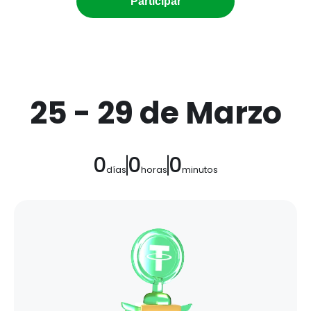
Participar
25
- 29
de Marzo
0
0
0
días
horas
minutos